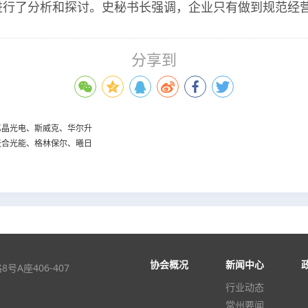
行了分析和探讨。史秘书长强调，企业只有做到规范经营
分享到
：亿晶光电、斯威克、华尔升
：天合光能、格林保尔、曦日
协会概况
新闻中心
A座406-407
行业动态
常州要闻