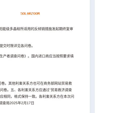
口太阳能级多晶硅所适用的反倾销措施发起期终复审
提交时限详见各问卷。
生产者调查问卷》。国内进口商应当按照要求填
发放调查问卷。其他利害关系方也可在商务部网站贸易救
v.cn）下载问卷。五、各利害关系方应通过“贸易救济调查
面版本内容应相同，格式保持一致。各利害关系方在本次问
查局2025年2月17日