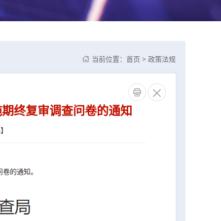
当前位置：
首页
>
政策法规



施期终复审调查问卷的通知
小
】
问卷的通知。