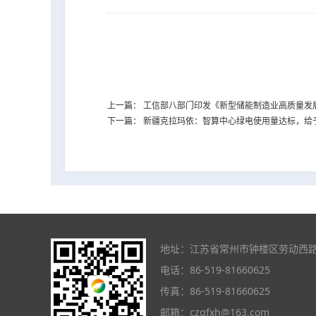
上一篇：
工信部八部门印发《新型储能制造业高质量发
下一篇：
新疆克拉玛依：智算中心绿电使用量达标，给予0.
地址：江苏省常州市钟楼区劳动西路8号
电话：86-519-81660625
传真：86-519-81660625
邮箱：
czgfxh@163.com