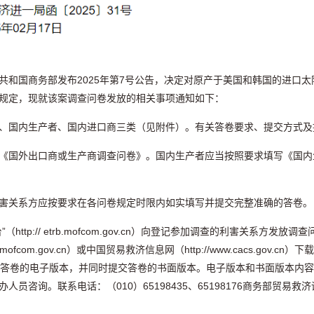
人民共和国商务部发布2025年第7号公告，决定对原产于美国和韩国的进
规定，现就该案调查问卷发放的相关事项通知如下：
、国内生产者、国内进口商三类（见附件）。有关答卷要求、提交方式及
《国外出口商或生产商调查问卷》。国内生产者应当按照要求填写《国内
害关系方应按要求在各问卷规定时限内如实填写并提交完整准确的答卷。
ttp:// etrb.mofcom.gov.cn）向登记参加调查的利害关系方
mofcom.gov.cn）或中国贸易救济信息网（http://www.cacs.go
m.gov.cn）提交答卷的电子版本，并同时提交答卷的书面版本。电子版本和书
咨询。联系电话：（010）65198435、65198176商务部贸易救济调